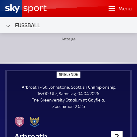
Menü
FUSSBALL
Arbroath - St. Johnstone; Scottish Championship
S
SPIELENDE
P
I
Arbroath - St. Johnstone. Scottish Championship.
E
L
16:00, Uhr, Samstag, 04.04.2026.
E
The Greenversity Stadium at Gayfield
N
D
Z
Zuschauer:
2.525.
E
u
s
c
h
Arbroath
2