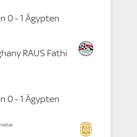
n 0 - 1 Ägypten
ghany RAUS Fathi
n 0 - 1 Ägypten
fmeter