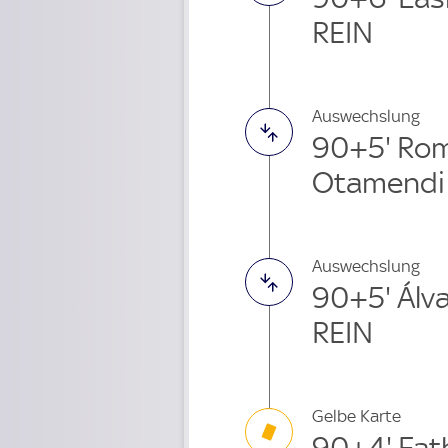
REIN
Auswechslung
90+5' Ro
Otamendi
Auswechslung
90+5' Álv
REIN
Gelbe Karte
90+4' Fat