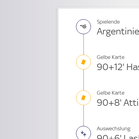
Spielende
Argentinie
Gelbe Karte
90+12' Ha
Gelbe Karte
90+8' Att
Auswechslung
90+6' La