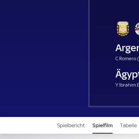
Arge
C Romero (
Ägyp
Y Ibrahim E
Spielbericht
Spielfilm
Tabelle