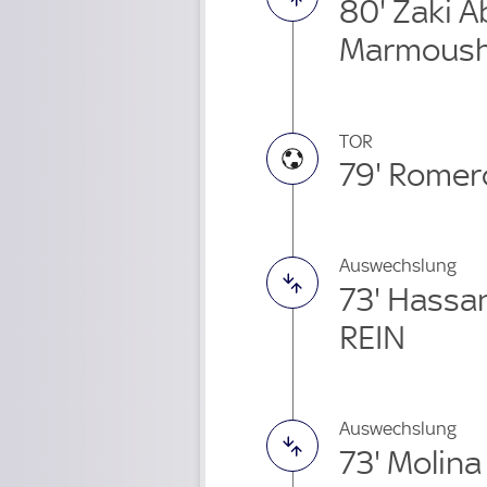
80' Zaki 
Marmoush
TOR
79' Romer
Auswechslung
73' Hassa
REIN
Auswechslung
73' Molin