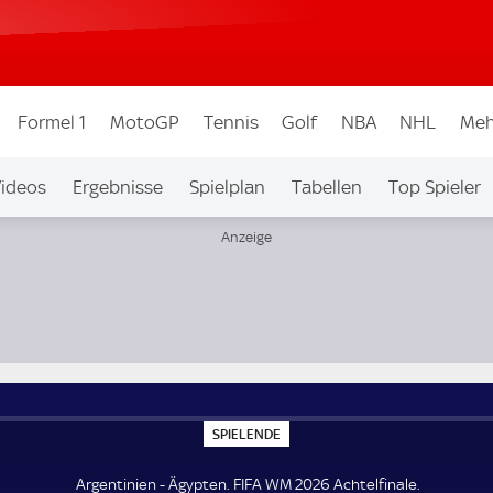
Formel 1
MotoGP
Tennis
Golf
NBA
NHL
Meh
ideos
Ergebnisse
Spielplan
Tabellen
Top Spieler
ew.
S
SPIELENDE
P
I
E
Argentinien - Ägypten. FIFA WM 2026 Achtelfinale.