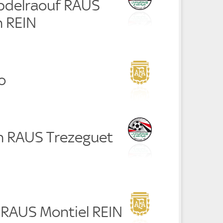
Abdelraouf RAUS
 REIN
o
n RAUS Trezeguet
a RAUS Montiel REIN