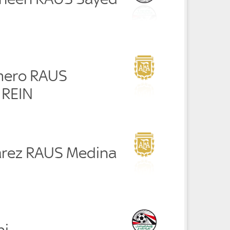
mero RAUS
 REIN
arez RAUS Medina
hi