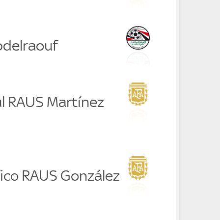
bdelraouf
ul RAUS Martínez
fico RAUS González