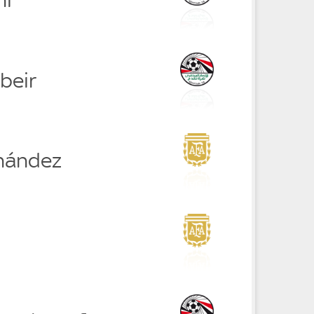
beir
nández