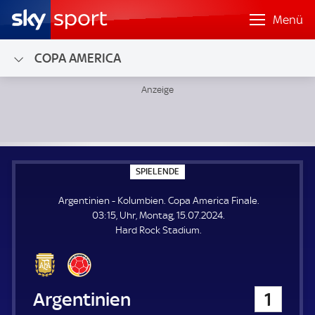
Menü
COPA AMERICA
Argentinien - Kolumbien; Copa America Finale
S
SPIELENDE
P
I
Argentinien - Kolumbien. Copa America Finale.
E
L
03:15, Uhr, Montag, 15.07.2024.
E
Hard Rock Stadium.
N
D
E
Argentinien
1