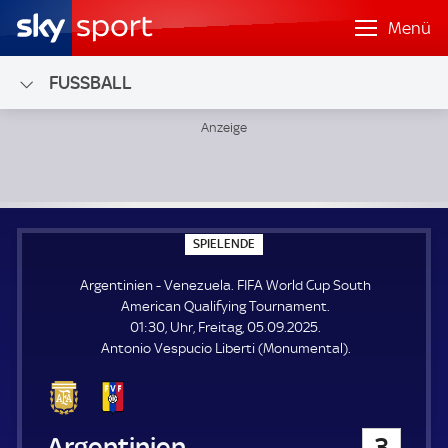
Menü
FUSSBALL
Argentinien - Venezuela; FIFA World Cup South American 
S
SPIELENDE
P
I
Argentinien - Venezuela. FIFA World Cup South
E
L
American Qualifying Tournament.
E
01:30, Uhr, Freitag, 05.09.2025.
N
D
Antonio Vespucio Liberti (Monumental).
E
Argentinien
3