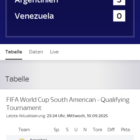
Venezuela
0
Tabelle
Daten
Live
Tabelle
FIFA World Cup South American - Qualifying
Tournament
23:24 Uhr, Mittwoch, 10.09.2025
Letzte Aktualisierung:
Team
Team
Sp.
Spiele
S
Siege
U
Unentschieden
N
Niederlagen
Tore
Tore
Diff.
Differenz
Pkte.
Pun
Platz
Argentini