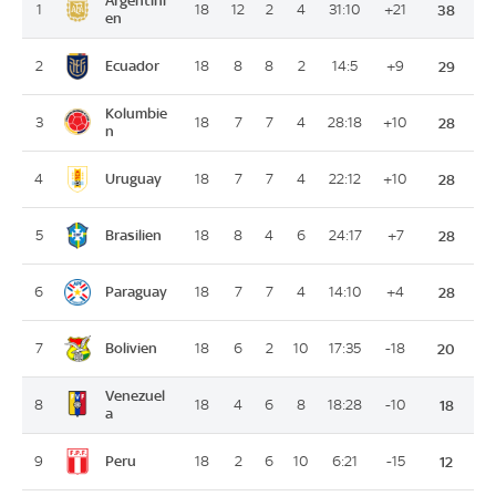
1
18
12
2
4
31:10
+21
38
en
Ecuador
2
18
8
8
2
14:5
+9
29
Kolumbie
3
18
7
7
4
28:18
+10
28
n
Uruguay
4
18
7
7
4
22:12
+10
28
Brasilien
5
18
8
4
6
24:17
+7
28
Paraguay
6
18
7
7
4
14:10
+4
28
Bolivien
7
18
6
2
10
17:35
-18
20
Venezuel
8
18
4
6
8
18:28
-10
18
a
Peru
9
18
2
6
10
6:21
-15
12