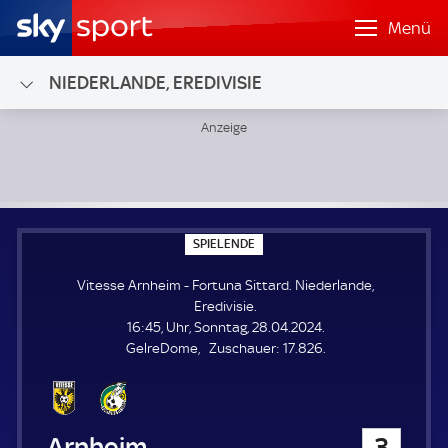
Menü
NIEDERLANDE, EREDIVISIE
Vitesse Arnheim - Fortuna Sittard; Niederlande, Eredivisie
S
SPIELENDE
P
I
Vitesse Arnheim - Fortuna Sittard. Niederlande,
E
L
Eredivisie.
E
16:45, Uhr, Sonntag, 28.04.2024.
N
D
Z
GelreDome
Zuschauer:
17.826.
E
u
s
c
h
Vitesse Arnheim
3