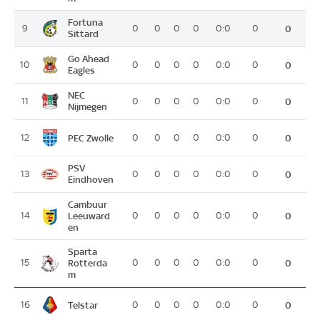
Fortuna
9
0
0
0
0
0:0
0
0
Sittard
Go Ahead
10
0
0
0
0
0:0
0
0
Eagles
NEC
11
0
0
0
0
0:0
0
0
Nijmegen
PEC Zwolle
12
0
0
0
0
0:0
0
0
PSV
13
0
0
0
0
0:0
0
0
Eindhoven
Cambuur
14
Leeuward
0
0
0
0
0:0
0
0
en
Sparta
15
Rotterda
0
0
0
0
0:0
0
0
m
Telstar
16
0
0
0
0
0:0
0
0