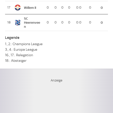
Willem II
17
0
0
0
0
0:0
0
0
SC
18
Heerenvee
0
0
0
0
0:0
0
0
n
Legende
1., 2.: Champions League
3., 4.: Europa League
16., 17.: Relegation
18.: Absteiger