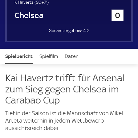
u
9
K Havertz (
90+7'
)
e
7
Chelsea
0
r
.
m
i
4-2
n
u
t
e
Spielbericht
Spielfilm
Daten
Aufstellung
Kai Havertz trifft für Arsenal
zum Sieg gegen Chelsea im
Carabao Cup
Tief in der Saison ist die Mannschaft von Mikel
Arteta weiterhin in jedem Wettbewerb
aussichtsreich dabei.