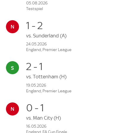
05.08.2026
Testspiel
1 - 2
vs.
Sunderland
(A)
24.05.2026
England, Premier League
2 - 1
vs.
Tottenham
(H)
19.05.2026
England, Premier League
0 - 1
vs.
Man City
(H)
16.05.2026
England, FA Cup Finale