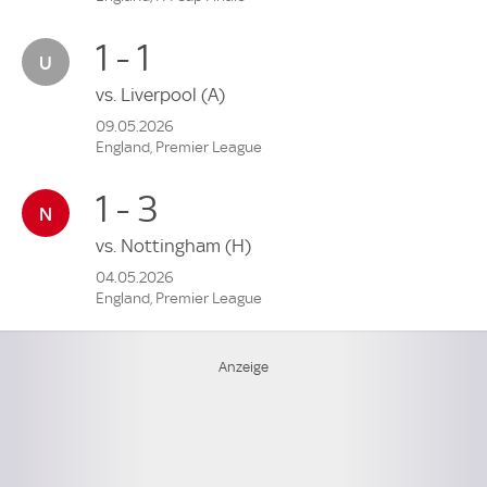
1 - 1
vs.
Liverpool
(A)
09.05.2026
England, Premier League
1 - 3
vs.
Nottingham
(H)
04.05.2026
England, Premier League