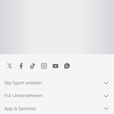
Sky Sport erleben
Für Unternehmen
App & Services