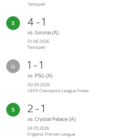
Testspiel
4 - 1
vs.
Girona
(A)
01.08.2026
Testspiel
1 - 1
vs.
PSG
(A)
30.05.2026
UEFA Champions League Finale
2 - 1
vs.
Crystal Palace
(A)
24.05.2026
England, Premier League