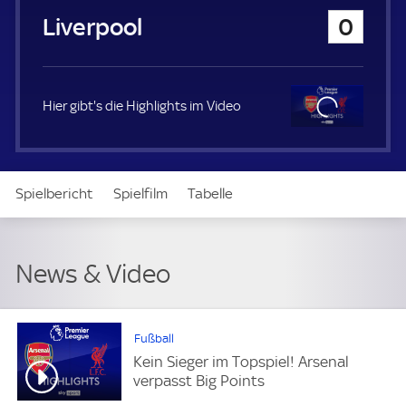
u
Liverpool
0
e
r
Hier gibt's die Highlights im Video
Clo
se
Spielbericht
Spielfilm
Tabelle
News & Video
Daten
Aufstellung
Live
News & Video
Fußball
Kein Sieger im Topspiel! Arsenal
verpasst Big Points