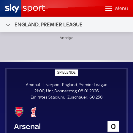
Menü
ENGLAND, PREMIER LEAGUE
Arsenal - Liverpool; England, Premier League
S
SPIELENDE
P
I
Arsenal - Liverpool. England, Premier League.
E
L
21:00, Uhr, Donnerstag, 08.01.2026.
E
Z
Emirates Stadium
Zuschauer:
60.258.
N
D
u
E
s
c
h
Arsenal
0
a