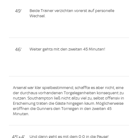
49'
Beide Trainer verzichten vorerst auf personelle
Wechsel.
46'
Weiter gehts mit den zweiten 45 Minuten!
Arsenal war klar spielbestimmend, schaffte es aber nicht, eine
der durchaus vorhandenen Torgelegenheiten konsequent zu
nutzen. Southampton ließ nicht allzu viel zu, selbst offensiv in
Erscheinung traten die Gäste hingegen kaum. Möglicherweise
eröffnen die Gunners den Torreigen in den zweiten 45
Minuten.
45'+4'
Und dann geht es mit dem 0:0 in die Pause!