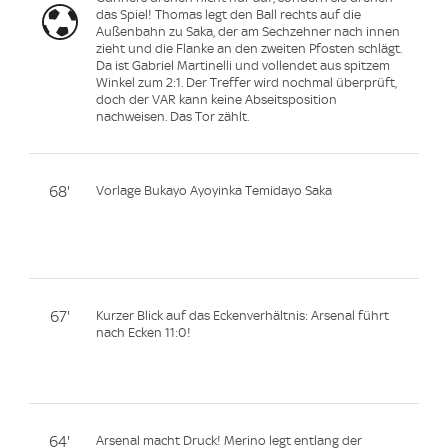
das Spiel! Thomas legt den Ball rechts auf die
Außenbahn zu Saka, der am Sechzehner nach innen
zieht und die Flanke an den zweiten Pfosten schlägt.
Da ist Gabriel Martinelli und vollendet aus spitzem
Winkel zum 2:1. Der Treffer wird nochmal überprüft,
doch der VAR kann keine Abseitsposition
nachweisen. Das Tor zählt.
68'
Vorlage Bukayo Ayoyinka Temidayo Saka
67'
Kurzer Blick auf das Eckenverhältnis: Arsenal führt
nach Ecken 11:0!
64'
Arsenal macht Druck! Merino legt entlang der