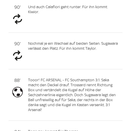
90'
Und auch Calafiori geht runter. Für ihn kommt
Kiwior.
90'
Nochmal je ein Wechsel auf beiden Seiten. Sugawara
verlässt den Platz. Für ihn kommt Taylor.
88'
Tooor! FC ARSENAL - FC Southampton 3:1. Saka
macht den Deckel drauf. Trossard rennt Richtung
Box und vertändelt die Kugel auf Höhe der
Sechzehnerlinie eigentlich. Doch Sugawara legt den
Ball unfreiwillig auf für Saka, der rechts in der Box
danke sagt und die Kugel im Kasten versenkt. 3:1
Arsenal!