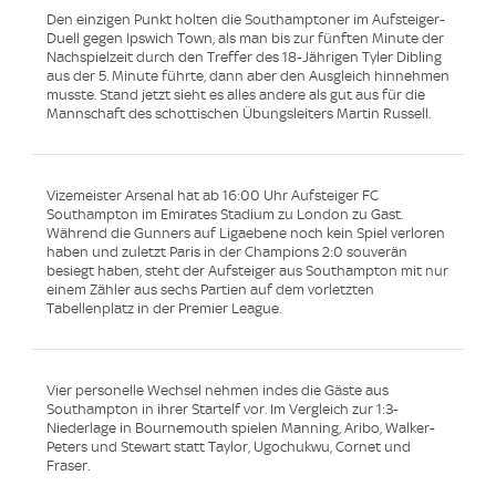
Den einzigen Punkt holten die Southamptoner im Aufsteiger-
Duell gegen Ipswich Town, als man bis zur fünften Minute der
Nachspielzeit durch den Treffer des 18-Jährigen Tyler Dibling
aus der 5. Minute führte, dann aber den Ausgleich hinnehmen
musste. Stand jetzt sieht es alles andere als gut aus für die
Mannschaft des schottischen Übungsleiters Martin Russell.
Vizemeister Arsenal hat ab 16:00 Uhr Aufsteiger FC
Southampton im Emirates Stadium zu London zu Gast.
Während die Gunners auf Ligaebene noch kein Spiel verloren
haben und zuletzt Paris in der Champions 2:0 souverän
besiegt haben, steht der Aufsteiger aus Southampton mit nur
einem Zähler aus sechs Partien auf dem vorletzten
Tabellenplatz in der Premier League.
Vier personelle Wechsel nehmen indes die Gäste aus
Southampton in ihrer Startelf vor. Im Vergleich zur 1:3-
Niederlage in Bournemouth spielen Manning, Aribo, Walker-
Peters und Stewart statt Taylor, Ugochukwu, Cornet und
Fraser.