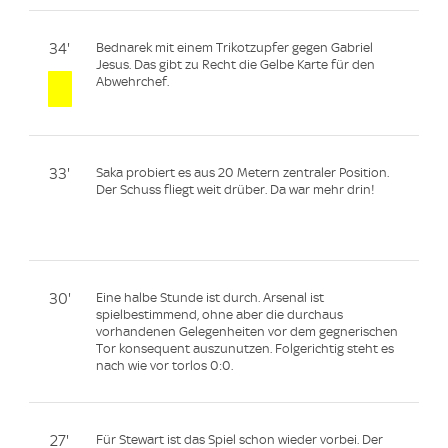
34'
Bednarek mit einem Trikotzupfer gegen Gabriel
Jesus. Das gibt zu Recht die Gelbe Karte für den
Abwehrchef.
33'
Saka probiert es aus 20 Metern zentraler Position.
Der Schuss fliegt weit drüber. Da war mehr drin!
30'
Eine halbe Stunde ist durch. Arsenal ist
spielbestimmend, ohne aber die durchaus
vorhandenen Gelegenheiten vor dem gegnerischen
Tor konsequent auszunutzen. Folgerichtig steht es
nach wie vor torlos 0:0.
27'
Für Stewart ist das Spiel schon wieder vorbei. Der