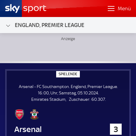
Menü
ENGLAND, PREMIER LEAGUE
Arsenal - FC Southampton; England, Premier League
S
SPIELENDE
P
I
Arsenal - FC Southampton. England, Premier League.
E
L
16:00, Uhr, Samstag, 05.10.2024.
E
Z
Emirates Stadium
Zuschauer:
60.307.
N
D
u
E
s
c
h
Arsenal
3
a