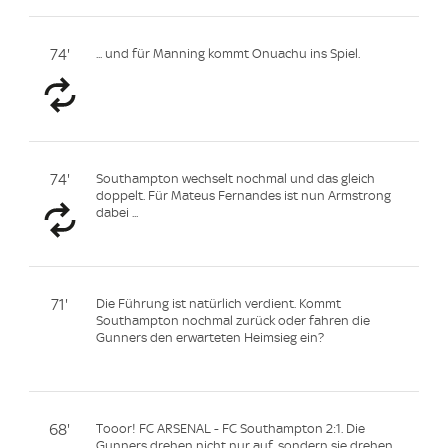
74'
... und für Manning kommt Onuachu ins Spiel.
74'
Southampton wechselt nochmal und das gleich
doppelt. Für Mateus Fernandes ist nun Armstrong
dabei ...
71'
Die Führung ist natürlich verdient. Kommt
Southampton nochmal zurück oder fahren die
Gunners den erwarteten Heimsieg ein?
68'
Tooor! FC ARSENAL - FC Southampton 2:1. Die
Gunners drehen nicht nur auf, sondern sie drehen