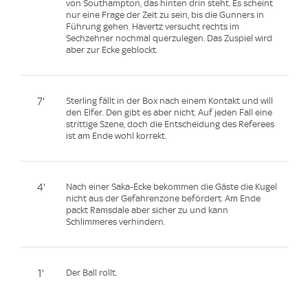
von Southampton, das hinten drin steht. Es scheint
nur eine Frage der Zeit zu sein, bis die Gunners in
Führung gehen. Havertz versucht rechts im
Sechzehner nochmal querzulegen. Das Zuspiel wird
aber zur Ecke geblockt.
7'
Sterling fällt in der Box nach einem Kontakt und will
den Elfer. Den gibt es aber nicht. Auf jeden Fall eine
strittige Szene, doch die Entscheidung des Referees
ist am Ende wohl korrekt.
4'
Nach einer Saka-Ecke bekommen die Gäste die Kugel
nicht aus der Gefahrenzone befördert. Am Ende
packt Ramsdale aber sicher zu und kann
Schlimmeres verhindern.
1'
Der Ball rollt.