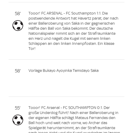
58'
Tooor! FC ARSENAL - FC Southampton 1:1. Die
postwendende Antwort hat Havertz parat, der nach
einer Balleroberung von Saka in der gegnerischen
Hälfte den Ball von Saka bekommt. Der deutsche
Nationalspieler nimmt sich an der Strafraumkante
ein Herz und nagelt die Kugel mit seinem linken
Schlappen an den linken Innenpfosten. Ein klasse
Tor!
58'
Vorlage Bukayo Ayoyinka Temidayo Saka
55'
Tooor! FC Arsenal - FC SOUTHAMPTON 0:1. Der
große Underdog führt! Nach einer Balleroberung in
der eigenen Hälfte schlägt Mateus Fernandes den
Ball hoch und weit nach vorne, wo Archer das
Spielgerät herunternimmt, an der Strafraumkante
nach innen zieht und die Kugel wunderbar im langen