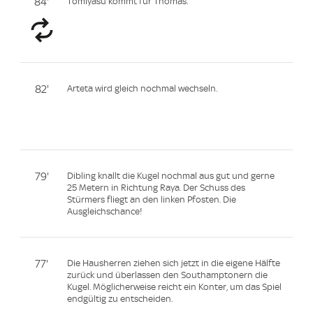
84'
Tomiyasu kommt für Thomas.
82'
Arteta wird gleich nochmal wechseln.
79'
Dibling knallt die Kugel nochmal aus gut und gerne
25 Metern in Richtung Raya. Der Schuss des
Stürmers fliegt an den linken Pfosten. Die
Ausgleichschance!
77'
Die Hausherren ziehen sich jetzt in die eigene Hälfte
zurück und überlassen den Southamptonern die
Kugel. Möglicherweise reicht ein Konter, um das Spiel
endgültig zu entscheiden.