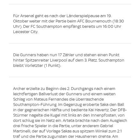
Für Arsenal geht es nach der Länderspielpause am 19.
Oktober weiter mit der Partie beim AFC Bournemouth (18:30
Uhr). Der FC Southampton empfängt bereits um 16:00 Uhr
Leicester City.
Die Gunners haben nun 17 Zähler und stehen einen Punkt
hinter Spitzenreiter Liverpool auf dem 3. Platz. Southampton
bleibt Vorletzter (1 Punkt).
Archer erzielte zu Beginn des 2. Durchgangs nach einem
leichtfertigen Ballverlust der Gunners und einem weiten
Schlag von Mateus Fernandes die überraschende
Southampton-Führung. Im Gegenzug eroberte Saka den Ball
in der gegnerischen Hälfte und bediente Kai Havertz. Der DFB-
Stürmer nagelte die Kugel mit links an den Innenpfosten, von
dort schlug sie im Netz ein. Arteta brachte nach dem Ausgleich
drei frische Spieler in die Partie, unter anderem Gabriel
Martinelli, der auf Vorlage Sakas aus spitzem Winkel zum 2:1
traf und die Partie zugunsten der Hausherren drehte. Am