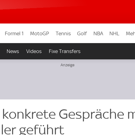
Formel 1
MotoGP
Tennis
Golf
NBA
NHL
Meh
News
Videos
Fixe Transfers
at konkrete Gespräche m
ler geführt