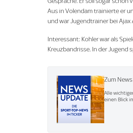
Gespräche. Er soll sogar schon v
Aus in Volendam trainierte er u
und war Jugendtrainer bei Aja
Interessant: Kohler war als Spie
Kreuzbandrisse. In der Jugend s
Zum News U
Alle wichtig
einen Blick 