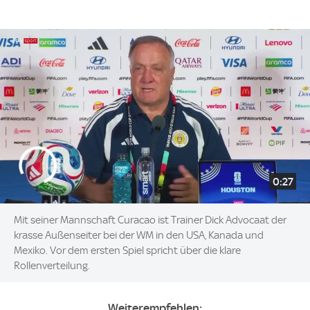
0:27
Mit seiner Mannschaft Curacao ist Trainer Dick Advocaat der
krasse Außenseiter bei der WM in den USA, Kanada und
Mexiko. Vor dem ersten Spiel spricht über die klare
Rollenverteilung.
Weiterempfehlen: