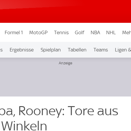
Formel 1
MotoGP
Tennis
Golf
NBA
NHL
Meh
os
Ergebnisse
Spielplan
Tabellen
Teams
Ligen 
ba, Rooney: Tore aus
 Winkeln