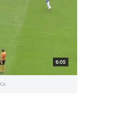
6:05
 Co.