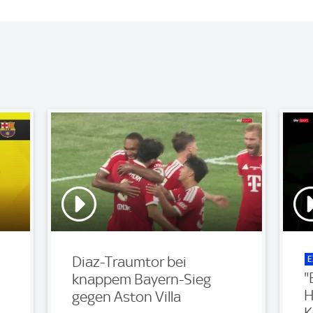
E
Diaz-Traumtor bei
"
knappem Bayern-Sieg
H
gegen Aston Villa
K