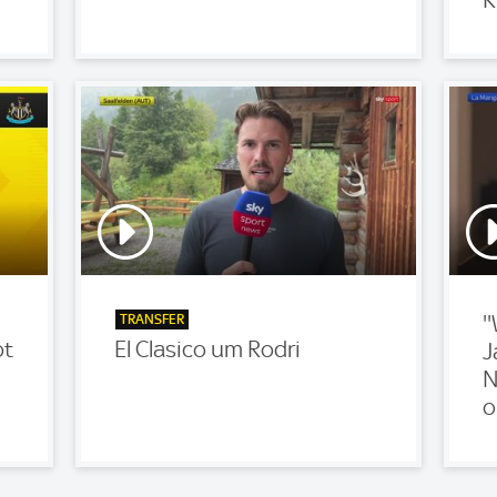
TRANSFER
'
ot
El Clasico um Rodri
J
N
o