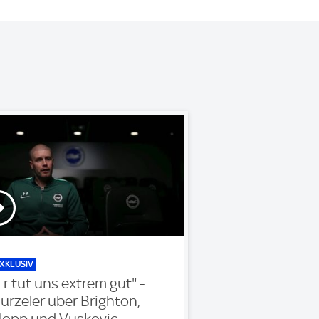
XKLUSIV
Er tut uns extrem gut" -
ürzeler über Brighton,
lopp und Vuskovic