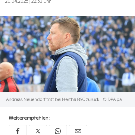
20.04.2025 | 22:53 Uhr
Image:
Andreas Neuendorf tritt bei Hertha BSC zurück.
© DPA pa
Weiterempfehlen: