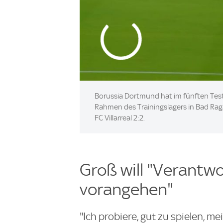
Borussia Dortmund hat im fünften Test
Rahmen des Trainingslagers in Bad Rag
FC Villarreal 2:2.
Groß will "Verant
vorangehen"
"Ich probiere, gut zu spielen, m