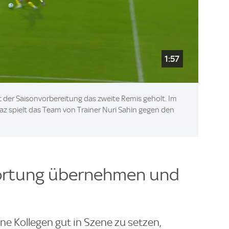
1:57
 der Saisonvorbereitung das zweite Remis geholt. Im
az spielt das Team von Trainer Nuri Sahin gegen den
wortung übernehmen und
eine Kollegen gut in Szene zu setzen,