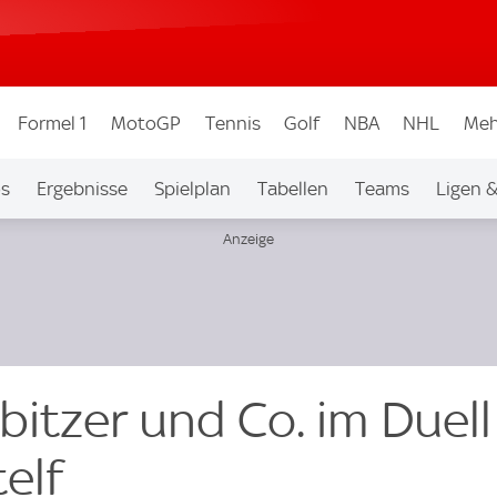
Formel 1
MotoGP
Tennis
Golf
NBA
NHL
Meh
os
Ergebnisse
Spielplan
Tabellen
Teams
Ligen 
bitzer und Co. im Duel
elf