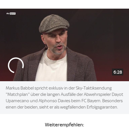
6:28
Markus Babbel spricht exklusiv in der Sky-Taktiksendung
''Matchplan'' über die langen Ausfälle der Abwehrspieler Dayot
Upamecano und Alphonso Davies beim FC Bayern. Besonders
einen der beiden, sieht er als wegfallenden Erfolgsgaranten.
Weiterempfehlen: