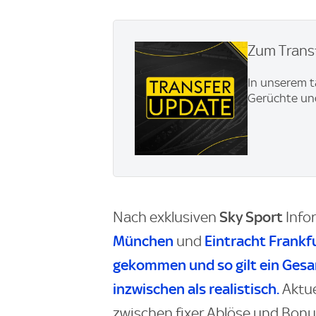
Zum Transf
In unserem t
Gerüchte und
Sky Sport
Nach exklusiven
Info
München
Eintracht Frankf
und
gekommen und so gilt ein Gesam
inzwischen als realistisch.
Aktue
zwischen fixer Ablöse und Bonu