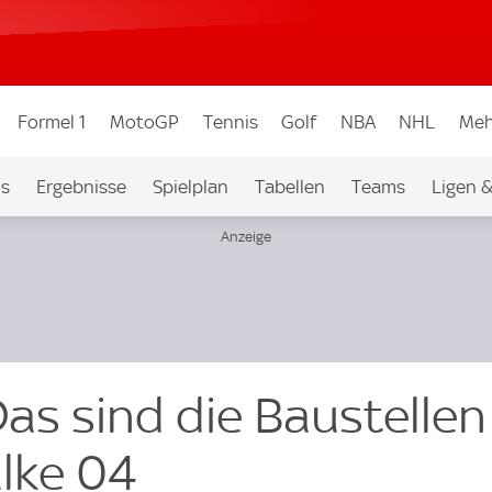
Formel 1
MotoGP
Tennis
Golf
NBA
NHL
Meh
os
Ergebnisse
Spielplan
Tabellen
Teams
Ligen 
as sind die Baustellen
lke 04