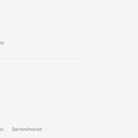
pp
en
Barrierefreiheit