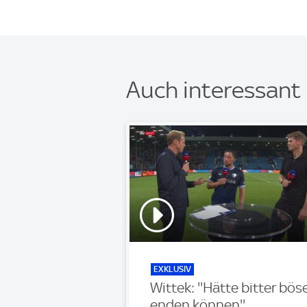
Auch interessant
EXKLUSIV
Wittek: ''Hätte bitter bös
enden können''