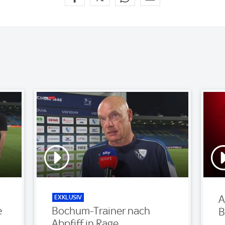
EXKLUSIV
A
e
Bochum-Trainer nach
B
Abpfiff in Rage