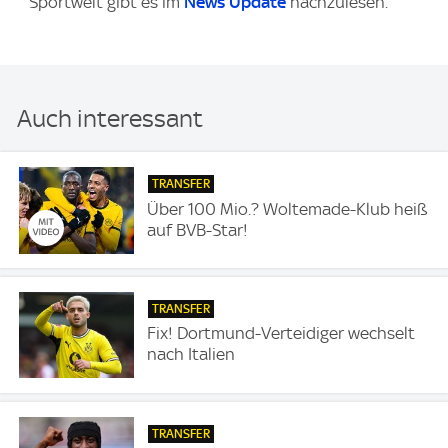
Sportwelt gibt es im
News Update
nachzulesen.
Auch interessant
TRANSFER
Über 100 Mio.? Woltemade-Klub heiß
auf BVB-Star!
TRANSFER
Fix! Dortmund-Verteidiger wechselt
nach Italien
TRANSFER