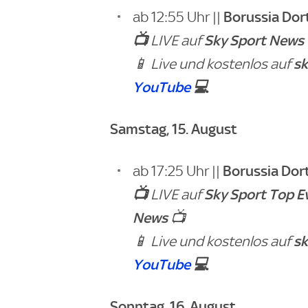
Borussia Do
ab 12:55 Uhr ||
📺
Sky Sport News
LIVE auf
sk
📱 Live und kostenlos auf
YouTube
💻
Samstag, 15. August
Borussia Do
ab 17:25 Uhr ||
📺
Sky Sport Top E
LIVE auf
News
📺
sk
📱 Live und kostenlos auf
YouTube
💻
Sonntag, 16. August