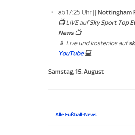
Nottingham 
ab 17:25 Uhr ||
📺
Sky Sport Top E
LIVE auf
News
📺
sk
📱 Live und kostenlos auf
YouTube
💻
Samstag, 15. August
Alle Fußball-News