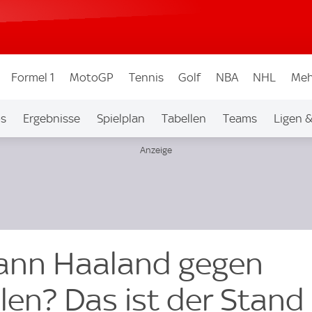
Formel 1
MotoGP
Tennis
Golf
NBA
NHL
Meh
os
Ergebnisse
Spielplan
Tabellen
Teams
Ligen 
Kann Haaland gegen
len? Das ist der Stand