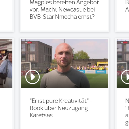
Magpies bereiten Angebot
B
vor: Macht Newcastle bei
A
BVB-Star Nmecha ernst?
"Er ist pure Kreativität" -
N
Book über Neuzugang
'
Karetsas
a
g