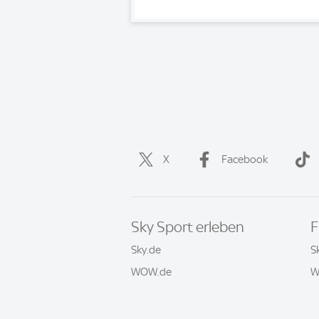
X
Facebook
Sky Sport erleben
F
Sky.de
S
WOW.de
W