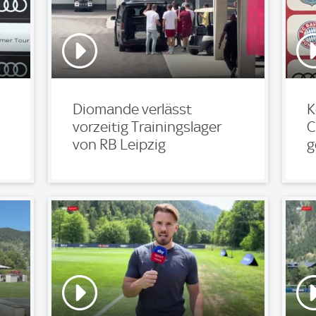
Diomande verlässt
K
vorzeitig Trainingslager
C
von RB Leipzig
g