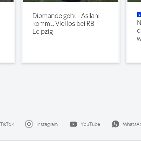
E
Diomande geht - Asllani
N
kommt: Viel los bei RB
d
Leipzig
m
wi
TikTok
Instagram
YouTube
WhatsA