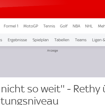
Formel 1
MotoGP
Tennis
Golf
NBA
NHL
Meh
os
Ergebnisse
Spielplan
Tabellen
Teams
Ligen 
 nicht so weit'' - Rethy
stungsniveau