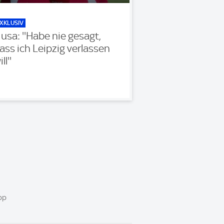
XKLUSIV
usa: ''Habe nie gesagt,
ass ich Leipzig verlassen
ll''
pp