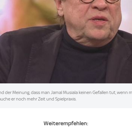
d der Meinung, dass man Jamal Musiala keinen Gefallen tut, wenn
uche er noch mehr Zeit und Spielpraxis.
Weiterempfehlen: