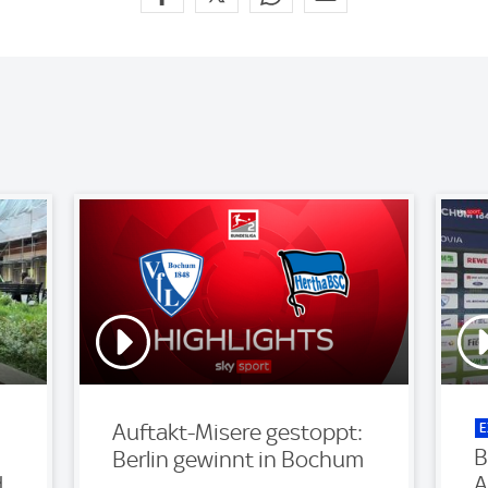
E
Auftakt-Misere gestoppt:
B
Berlin gewinnt in Bochum
d
A