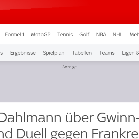
Formel 1
MotoGP
Tennis
Golf
NBA
NHL
Meh
os
Ergebnisse
Spielplan
Tabellen
Teams
Ligen 
 Dahlmann über Gwinn
nd Duell gegen Frankre