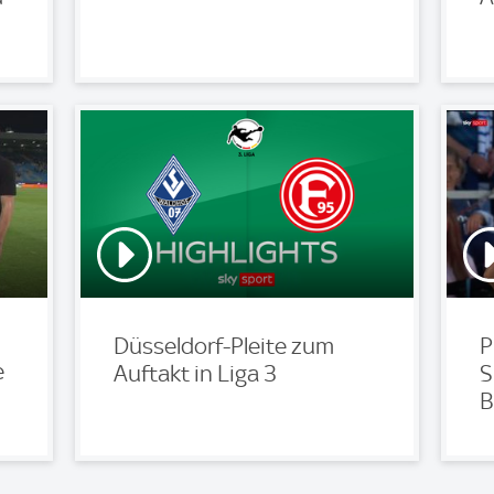
Düsseldorf-Pleite zum
P
e
Auftakt in Liga 3
S
B