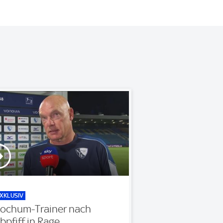
XKLUSIV
ochum-Trainer nach
bpfiff in Rage