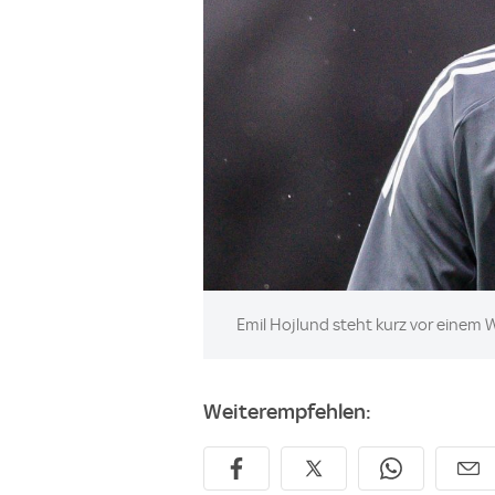
Image:
Emil Hojlund steht kurz vor einem
Weiterempfehlen: