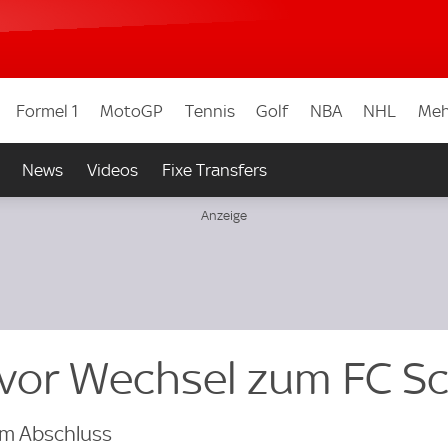
Formel 1
MotoGP
Tennis
Golf
NBA
NHL
Meh
News
Videos
Fixe Transfers
 vor Wechsel zum FC S
em Abschluss