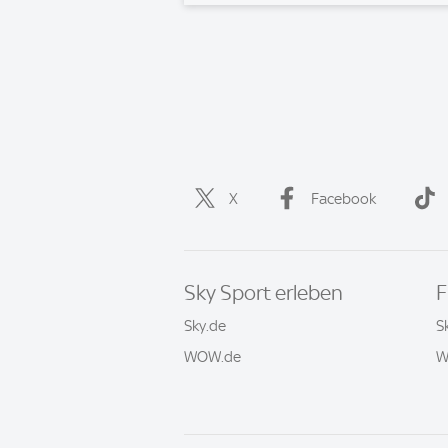
X
Facebook
Sky Sport erleben
F
Sky.de
S
WOW.de
W