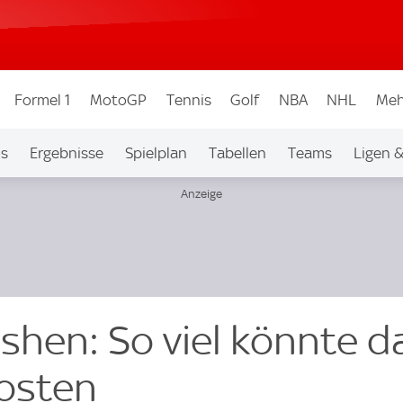
Formel 1
MotoGP
Tennis
Golf
NBA
NHL
Meh
os
Ergebnisse
Spielplan
Tabellen
Teams
Ligen 
shen: So viel könnte d
kosten