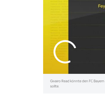
Givairo Read könnte den FC Bayern 
sollte.