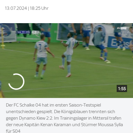
13.07.2024 | 18:25 Uhr
1:55
Der FC Schalke 04 hat im ersten Saison-Testspiel
unentschieden gespielt. Die Königsblauen trennten sich
gegen Dynamo Kiew 2:2. Im Trainingslager in Mittersil trafen
der neue Kapitän Kenan Karaman und Stürmer Moussa Sylla
für S04