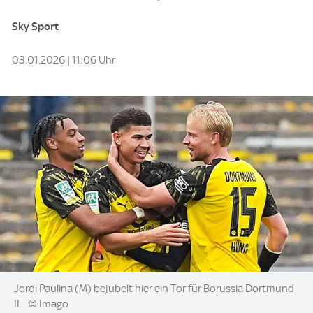
Sky Sport
03.01.2026 | 11:06 Uhr
Image:
Jordi Paulina (M) bejubelt hier ein Tor für Borussia Dortmund
II.
© Imago