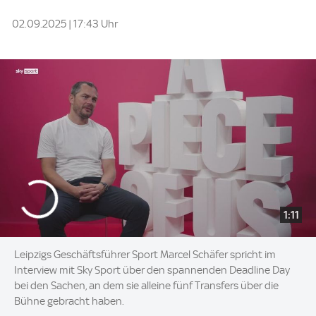
02.09.2025 | 17:43 Uhr
1:11
Leipzigs Geschäftsführer Sport Marcel Schäfer spricht im
Interview mit Sky Sport über den spannenden Deadline Day
bei den Sachen, an dem sie alleine fünf Transfers über die
Bühne gebracht haben.