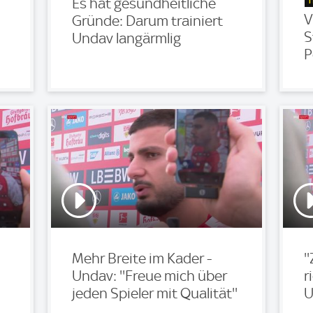
T
Es hat gesundheitliche
V
Gründe: Darum trainiert
S
Undav langärmlig
P
Mehr Breite im Kader -
'
Undav: ''Freue mich über
r
jeden Spieler mit Qualität''
U