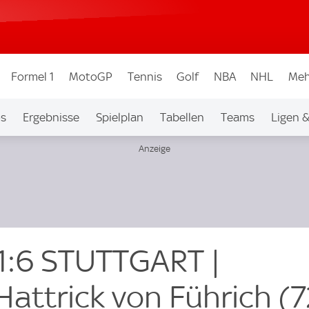
Formel 1
MotoGP
Tennis
Golf
NBA
NHL
Meh
os
Ergebnisse
Spielplan
Tabellen
Teams
Ligen 
1:6 STUTTGART |
attrick von Führich (7