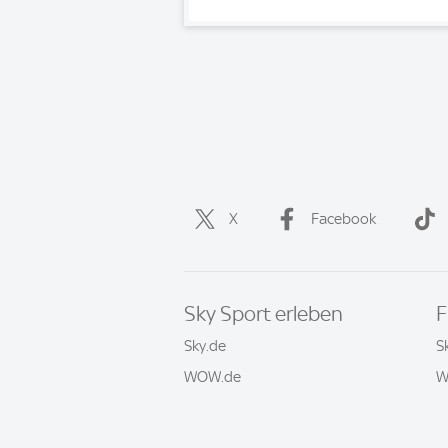
X
Facebook
Sky Sport erleben
F
Sky.de
S
WOW.de
W