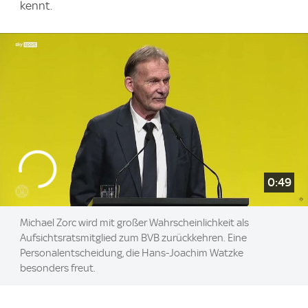
kennt.
0:49
Michael Zorc wird mit großer Wahrscheinlichkeit als
Aufsichtsratsmitglied zum BVB zurückkehren. Eine
Personalentscheidung, die Hans-Joachim Watzke
besonders freut.