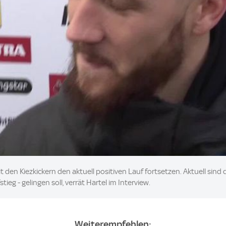
mit den Kiezkickern den aktuell positiven Lauf fortsetzen. Aktuell sin
tieg - gelingen soll, verrät Hartel im Interview.
Weiterempfehlen: