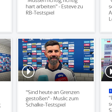
''Müssen richtig, richtig
'
hart arbeiten'' - Esteve zu
s
RB-Testspiel
A
L
E
''Sind heute an Grenzen
'
gestoßen" - Muslic zum
s
g
Schalke-Testspiel
S