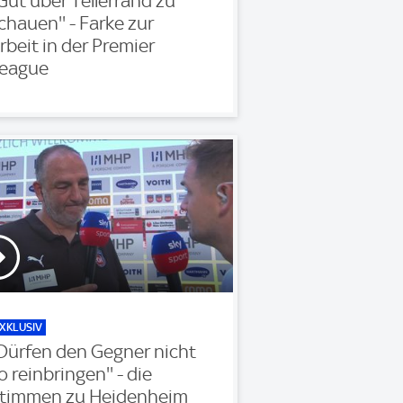
'Gut über Tellerrand zu
chauen'' - Farke zur
rbeit in der Premier
eague
XKLUSIV
'Dürfen den Gegner nicht
o reinbringen'' - die
timmen zu Heidenheim