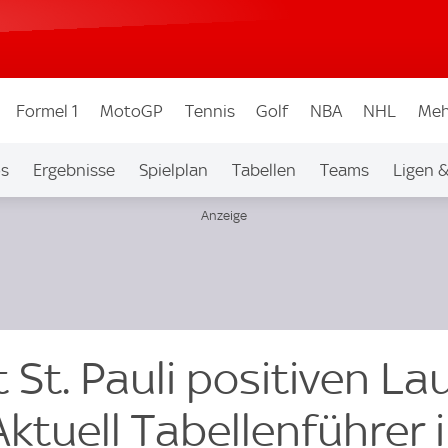
Formel 1
MotoGP
Tennis
Golf
NBA
NHL
Meh
os
Ergebnisse
Spielplan
Tabellen
Teams
Ligen 
t St. Pauli positiven La
Aktuell Tabellenführer 