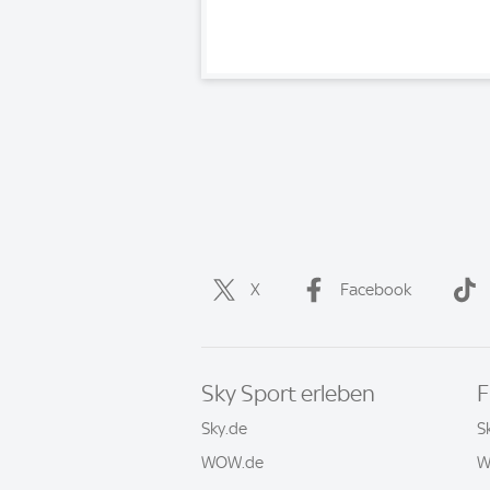
X
Facebook
Sky Sport erleben
F
Sky.de
S
WOW.de
W