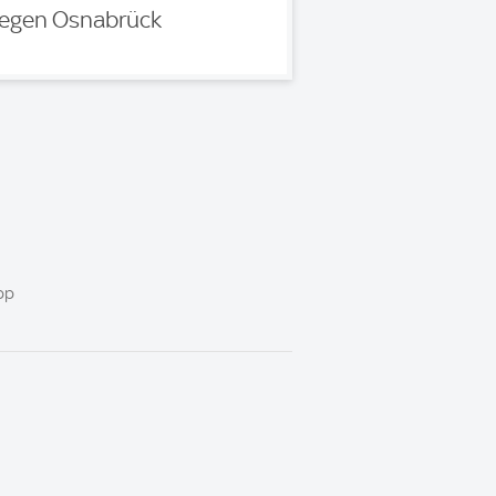
egen Osnabrück
pp