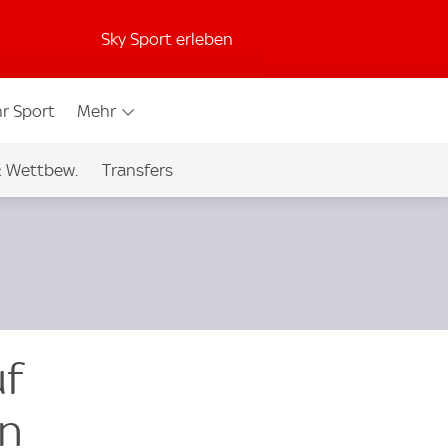
Sky Sport erleben
r Sport
Mehr
& Wettbew.
Transfers
uf
in