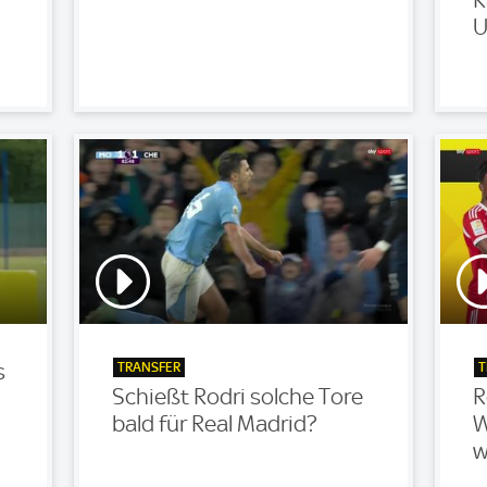
U
TRANSFER
T
s
Schießt Rodri solche Tore
R
bald für Real Madrid?
W
w