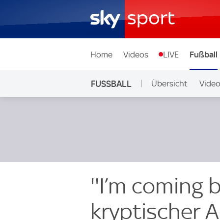
Home
Videos
LIVE
Fußball
FUSSBALL
Übersicht
Vide
Auf Sky
''I’m coming 
kryptischer 