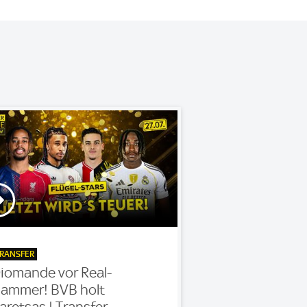
RANSFER
iomande vor Real-
ammer! BVB holt
aretsas | Transfer