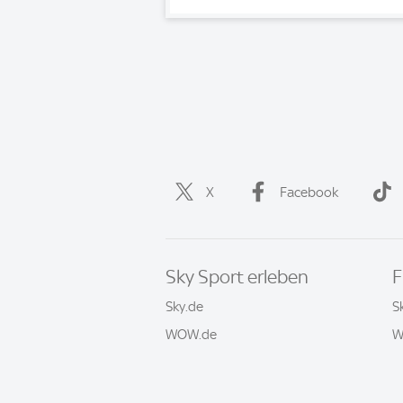
X
Facebook
Sky Sport erleben
F
Sky.de
S
WOW.de
W