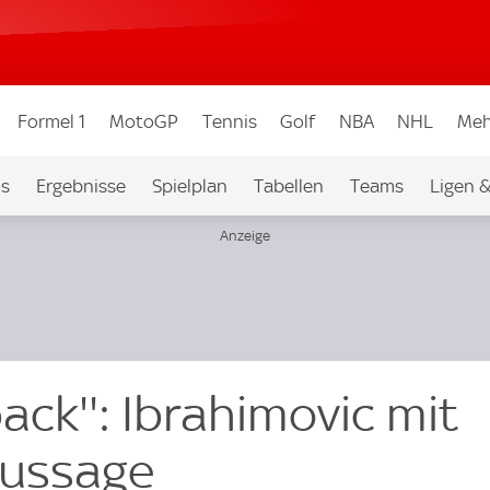
Formel 1
MotoGP
Tennis
Golf
NBA
NHL
Meh
os
Ergebnisse
Spielplan
Tabellen
Teams
Ligen 
back'': Ibrahimovic mit
Aussage