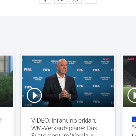
E
f
VIDEO: Infantino erklärt
"
WM-Verkaufspläne: Das
G
Statement im Wortlaut