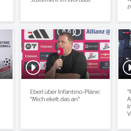
z
Eberl über Infantino-Pläne:
"
"Mich ekelt das an"
A
I
V