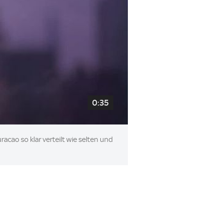
0:35
cao so klar verteilt wie selten und