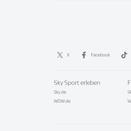
X
Facebook
Sky Sport erleben
F
Sky.de
S
WOW.de
W