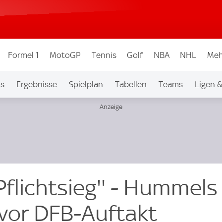
Formel 1
MotoGP
Tennis
Golf
NBA
NHL
Meh
os
Ergebnisse
Spielplan
Tabellen
Teams
Ligen 
 Pflichtsieg'' - Hummels
 vor DFB-Auftakt