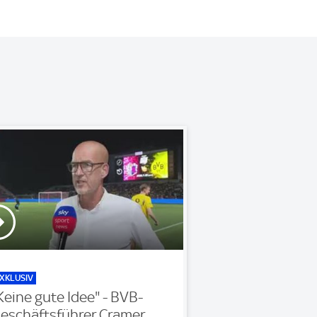
XKLUSIV
Keine gute Idee" - BVB-
eschäftsführer Cramer