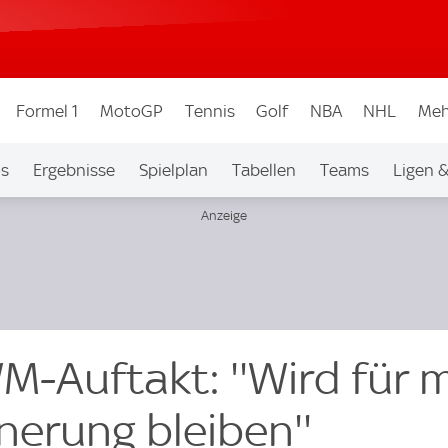
Formel 1
MotoGP
Tennis
Golf
NBA
NHL
Meh
os
Ergebnisse
Spielplan
Tabellen
Teams
Ligen 
M-Auftakt: ''Wird für 
nerung bleiben''