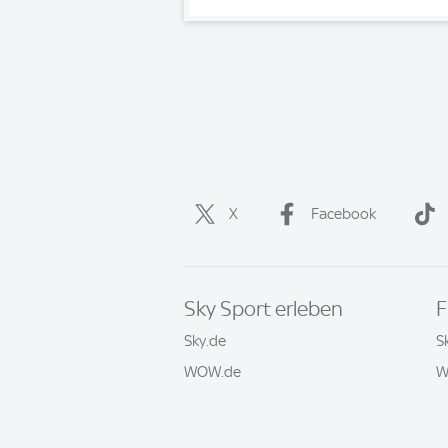
X
Facebook
Sky Sport erleben
F
Sky.de
S
WOW.de
W