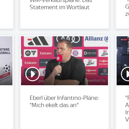
WM-Verkaufspläne: Das
G
Statement im Wortlaut
z
Eberl über Infantino-Pläne:
"
"Mich ekelt das an"
A
I
V