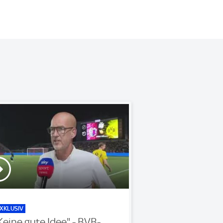
XKLUSIV
Keine gute Idee" - BVB-