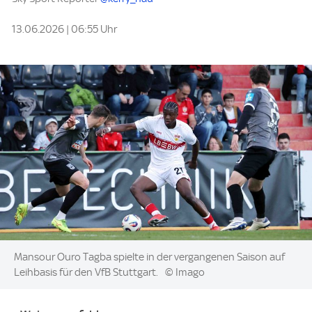
13.06.2026 | 06:55 Uhr
Image:
Mansour Ouro Tagba spielte in der vergangenen Saison auf
Leihbasis für den VfB Stuttgart.
© Imago