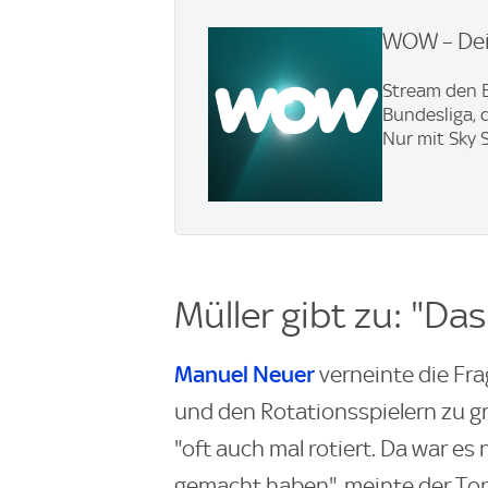
WOW – Dei
Stream den B
Bundesliga, 
Nur mit Sky 
Müller gibt zu: "Das
Manuel Neuer
verneinte die Fra
und den Rotationsspielern zu gr
"oft auch mal rotiert. Da war es 
gemacht haben", meinte der Tor