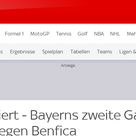
Formel 1
MotoGP
Tennis
Golf
NBA
NHL
Meh
os
Ergebnisse
Spielplan
Tabellen
Teams
Ligen 
ert - Bayerns zweite G
egen Benfica