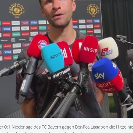
er 0:1-Niederlage des FC Bayern gegen Benfica Lissabon die Hitze nich