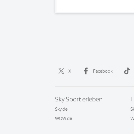
X
Facebook
Sky Sport erleben
F
Sky.de
S
WOW.de
W