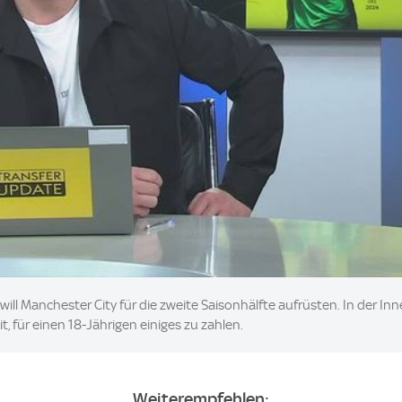
ll Manchester City für die zweite Saisonhälfte aufrüsten. In der Inn
, für einen 18-Jährigen einiges zu zahlen.
Weiterempfehlen: