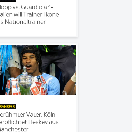
lopp vs. Guardiola? -
talien will Trainer-Ikone
ls Nationaltrainer
RANSFER
erühmter Vater: Köln
erpflichtet Heskey aus
anchester