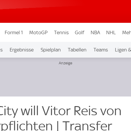
Formel 1
MotoGP
Tennis
Golf
NBA
NHL
Meh
os
Ergebnisse
Spielplan
Tabellen
Teams
Ligen 
ty will Vitor Reis von
pflichten | Transfer