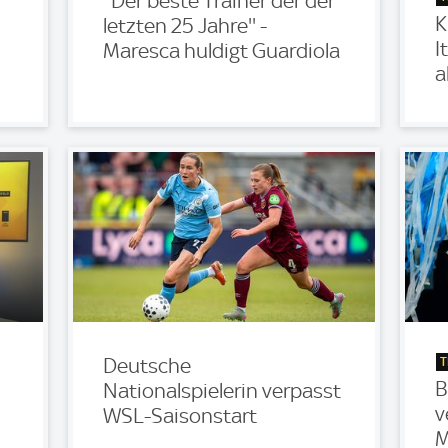
''Der beste Trainer der der
K
letzten 25 Jahre'' -
I
Maresca huldigt Guardiola
a
T
Deutsche
B
Nationalspielerin verpasst
v
WSL-Saisonstart
M