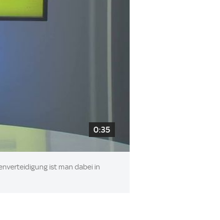
0:35
enverteidigung ist man dabei in