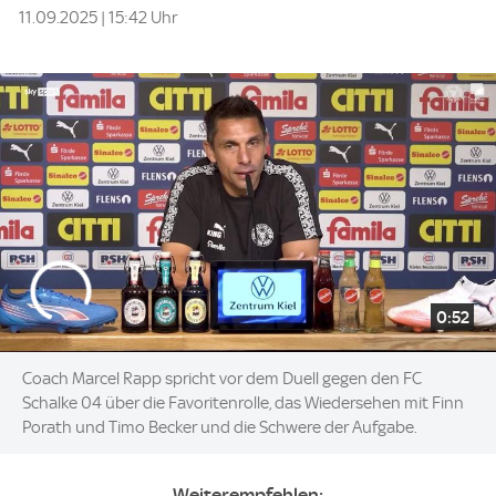
11.09.2025 | 15:42 Uhr
0:52
Coach Marcel Rapp spricht vor dem Duell gegen den FC
Schalke 04 über die Favoritenrolle, das Wiedersehen mit Finn
Porath und Timo Becker und die Schwere der Aufgabe.
Weiterempfehlen: