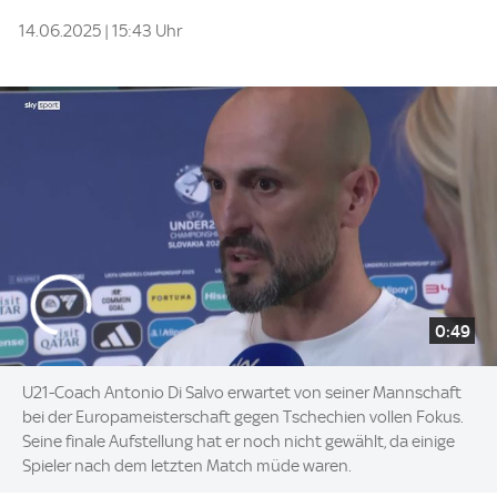
14.06.2025 | 15:43 Uhr
0:49
U21-Coach Antonio Di Salvo erwartet von seiner Mannschaft
bei der Europameisterschaft gegen Tschechien vollen Fokus.
Seine finale Aufstellung hat er noch nicht gewählt, da einige
Spieler nach dem letzten Match müde waren.