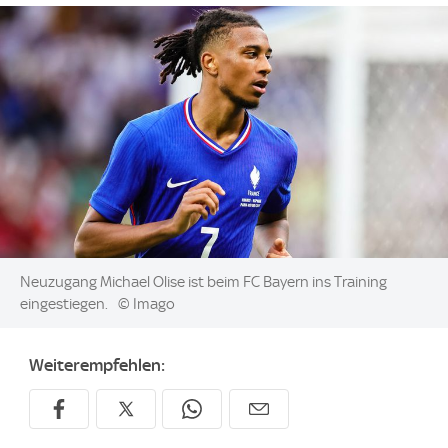
Image:
Neuzugang Michael Olise ist beim FC Bayern ins Training
eingestiegen.
© Imago
Weiterempfehlen: