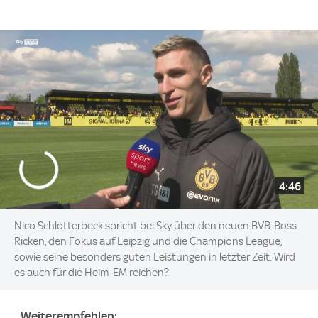
4:46
Nico Schlotterbeck spricht bei Sky über den neuen BVB-Boss
Ricken, den Fokus auf Leipzig und die Champions League,
sowie seine besonders guten Leistungen in letzter Zeit. Wird
es auch für die Heim-EM reichen?
Weiterempfehlen: