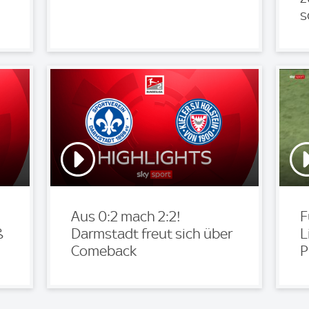
s
Aus 0:2 mach 2:2!
F
ß
Darmstadt freut sich über
L
Comeback
P