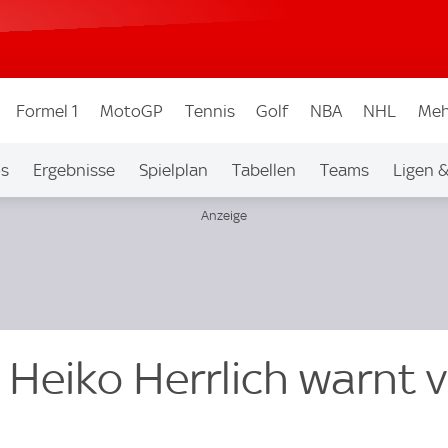
Formel 1
MotoGP
Tennis
Golf
NBA
NHL
Meh
os
Ergebnisse
Spielplan
Tabellen
Teams
Ligen 
 Heiko Herrlich warnt 