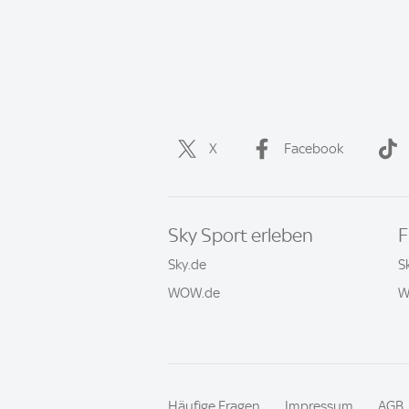
X
Facebook
Sky Sport erleben
F
Sky.de
S
WOW.de
W
Häufige Fragen
Impressum
AGB