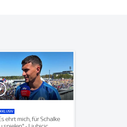
XKLUSIV
Es ehrt mich, für Schalke
u spielen" - Ljubicic