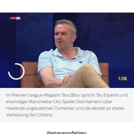
1:08
Im Premier League-Magazin 'Box2Box' spricht Sky Experte und
ehemaliger Manchester City-Spieler Didi Hamann über
Haalands unglaublichen Torriecher und die derzeit so starke
Verteidung der Citizens.
Weiterempfehlen: