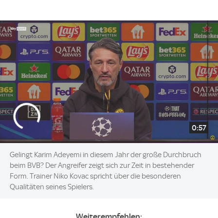
0:57
Gelingt Karim Adeyemi in diesem Jahr der große Durchbruch
beim BVB? Der Angreifer zeigt sich zur Zeit in bestehender
Form. Trainer Niko Kovac spricht über die besonderen
Qualitäten seines Spielers.
Weiterempfehlen: