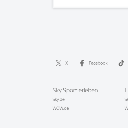
X
Facebook
Sky Sport erleben
F
Sky.de
S
WOW.de
W