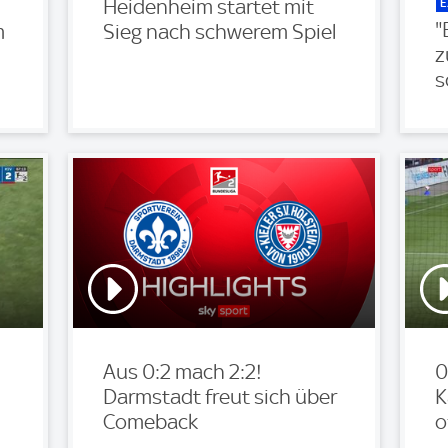
E
Heidenheim startet mit
"
m
Sieg nach schwerem Spiel
z
s
Aus 0:2 mach 2:2!
0
Darmstadt freut sich über
K
Comeback
o