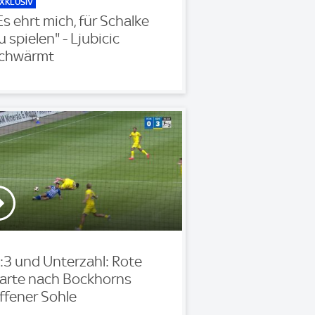
XKLUSIV
Es ehrt mich, für Schalke
u spielen" - Ljubicic
chwärmt
:3 und Unterzahl: Rote
arte nach Bockhorns
ffener Sohle