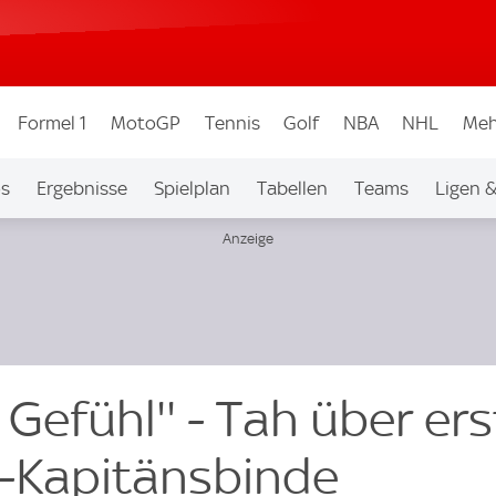
Formel 1
MotoGP
Tennis
Golf
NBA
NHL
Meh
os
Ergebnisse
Spielplan
Tabellen
Teams
Ligen 
 Gefühl'' - Tah über er
B-Kapitänsbinde