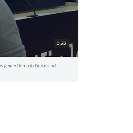
0:32
erby gegen Borussia Dortmund