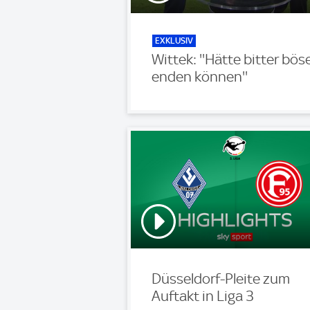
EXKLUSIV
Wittek: ''Hätte bitter bös
enden können''
Düsseldorf-Pleite zum
Auftakt in Liga 3