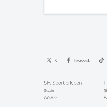
X
Facebook
Sky Sport erleben
F
Sky.de
S
WOW.de
W