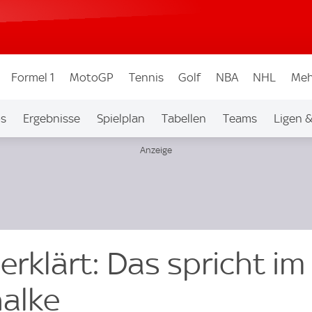
Formel 1
MotoGP
Tennis
Golf
NBA
NHL
Meh
os
Ergebnisse
Spielplan
Tabellen
Teams
Ligen 
erklärt: Das spricht im
halke