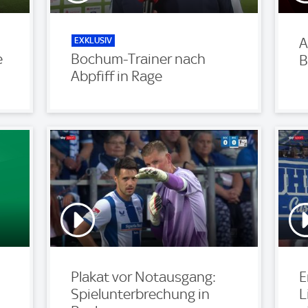
EXKLUSIV
A
e
Bochum-Trainer nach
B
Abpfiff in Rage
Plakat vor Notausgang:
E
Spielunterbrechung in
L