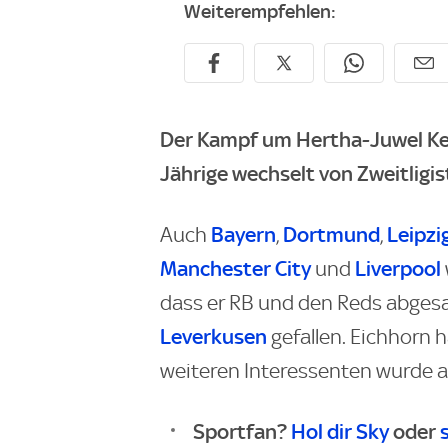
Weiterempfehlen:
Der Kampf um Hertha-Juwel Ken
Jährige wechselt von Zweitligi
Bayern
Dortmund
Leipzi
Auch
,
,
Manchester City
Liverpool
und
dass er RB und den Reds abgesa
Leverkusen
gefallen. Eichhorn h
weiteren Interessenten wurde 
Sportfan?
Hol dir Sky
oder