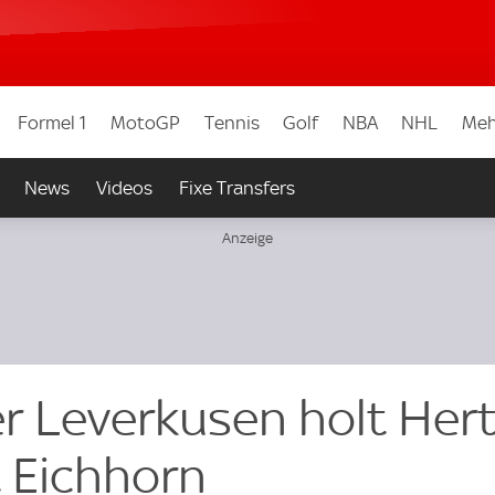
Formel 1
MotoGP
Tennis
Golf
NBA
NHL
Meh
News
Videos
Fixe Transfers
yer Leverkusen holt Her
 Eichhorn