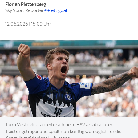
Florian Plettenberg
Sky Sport Reporter
@Plettigoal
12.06.2026 | 15:09 Uhr
Image:
Luka Vuskovic etablierte sich beim HSV als absoluter
Leistungsträger und spielt nun künftig womöglich für die