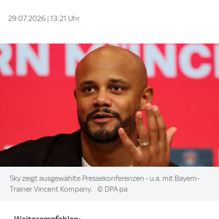
29.07.2026 | 13:21 Uhr
Image:
Sky zeigt ausgewählte Pressekonferenzen - u.a. mit Bayern-
Trainer Vincent Kompany.
© DPA pa