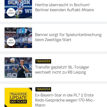
Hertha überrascht in Bochum!
Berliner beenden Auftakt-Misere
Banner sorgt für Spielunterbrechung
beim Zweitliga-Start
TRANSFER
Transfer geplatzt! BL-Torjäger
wechselt nicht zu RB Leipzig
TRANSFER
Ex-Bayern-Star in die PL? || Erste
Reds-Gespräche wegen 170-Mio.-
Mann