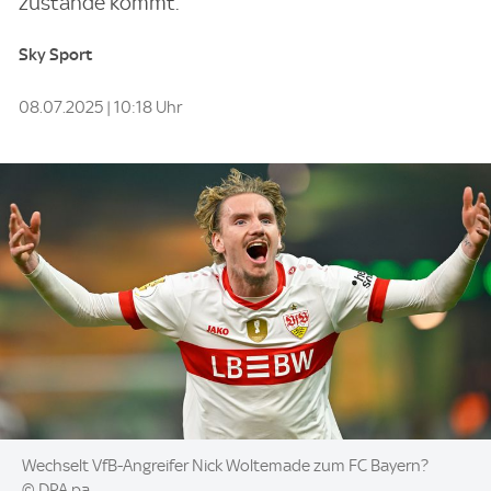
zustande kommt.
Sky Sport
08.07.2025 | 10:18 Uhr
Image:
Wechselt VfB-Angreifer Nick Woltemade zum FC Bayern?
© DPA pa