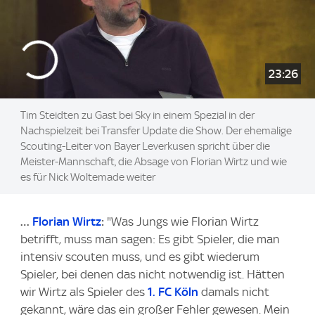
23:26
Tim Steidten zu Gast bei Sky in einem Spezial in der
Nachspielzeit bei Transfer Update die Show. Der ehemalige
Scouting-Leiter von Bayer Leverkusen spricht über die
Meister-Mannschaft, die Absage von Florian Wirtz und wie
es für Nick Woltemade weiter
…
Florian Wirtz
:
"Was Jungs wie Florian Wirtz
betrifft, muss man sagen: Es gibt Spieler, die man
intensiv scouten muss, und es gibt wiederum
Spieler, bei denen das nicht notwendig ist. Hätten
wir Wirtz als Spieler des
1. FC Köln
damals nicht
gekannt, wäre das ein großer Fehler gewesen. Mein