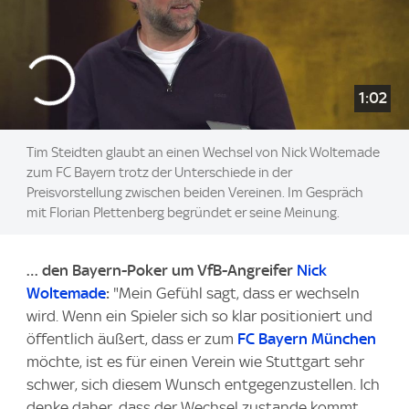
1:02
Tim Steidten glaubt an einen Wechsel von Nick Woltemade
zum FC Bayern trotz der Unterschiede in der
Preisvorstellung zwischen beiden Vereinen. Im Gespräch
mit Florian Plettenberg begründet er seine Meinung.
… den Bayern-Poker um VfB-Angreifer
Nick
Woltemade
:
"Mein Gefühl sagt, dass er wechseln
wird. Wenn ein Spieler sich so klar positioniert und
öffentlich äußert, dass er zum
FC Bayern München
möchte, ist es für einen Verein wie Stuttgart sehr
schwer, sich diesem Wunsch entgegenzustellen. Ich
denke daher, dass der Wechsel zustande kommt.