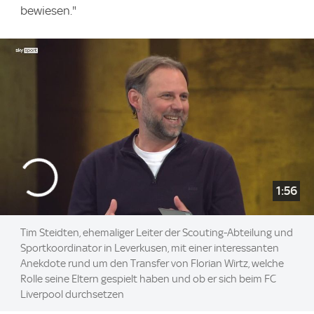
bewiesen."
1:56
Tim Steidten, ehemaliger Leiter der Scouting-Abteilung und
Sportkoordinator in Leverkusen, mit einer interessanten
Anekdote rund um den Transfer von Florian Wirtz, welche
Rolle seine Eltern gespielt haben und ob er sich beim FC
Liverpool durchsetzen