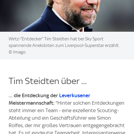
Image:
Wirtz-"Entdecker" Tim Steidten hat bei Sky Sport
spannende Anekdoten zum Liverpool-Superstar erzählt.
© Imago
Tim Steidten über ...
… die Entdeckung der
Leverkusener
Meistermannschaft:
"Hinter solchen Entdeckungen
steht immer ein Team - eine exzellente Scouting-
Abteilung und ein Geschäftsführer wie Simon
Rolfes, der mir großes Vertrauen entgegengebracht
hat. Es ist eindeutig Teamarbeit. Interessanterweise